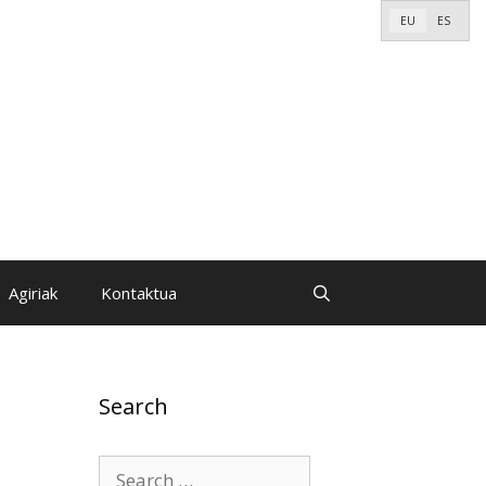
EU
ES
Agiriak
Kontaktua
Search
Search