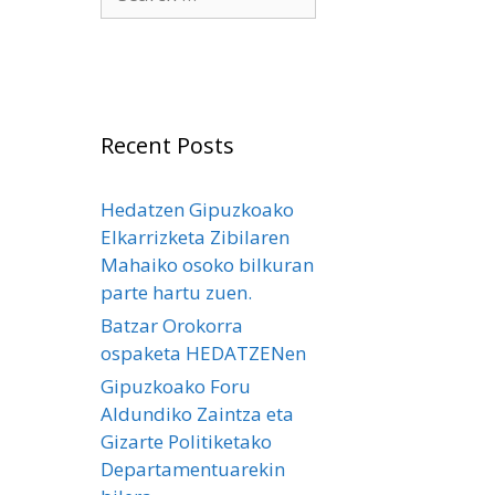
for:
Recent Posts
Hedatzen Gipuzkoako
Elkarrizketa Zibilaren
Mahaiko osoko bilkuran
parte hartu zuen.
Batzar Orokorra
ospaketa HEDATZENen
Gipuzkoako Foru
Aldundiko Zaintza eta
Gizarte Politiketako
Departamentuarekin