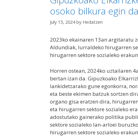
osoko bilkura egin da
July 15, 2024
by
Hedatzen
2023ko ekainaren 13an argitaratu 
Aldundiak, lurraldeko hirugarren se
hirugarren sektore sozialeko eraku
Horren ostean, 2024ko uztailaren 4a
bertan izan da. Gipuzkoako Elkarriz
lankidetzarako gune egonkorra, nora
eta beste ekimen batzuk sortzen dir
organo gisa eratzen dira, hirugarren
eta hirugarren sektore sozialeko e
adostutako gainerako politika publi
sektore sozialeko lan-arloei buruzk
hirugarren sektore sozialeko erakund