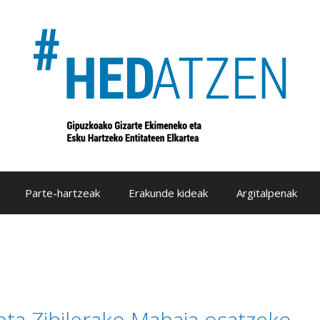
Parte-hartzeak
Erakunde kideak
Argitalpenak
eta Zibilerako Mahaia osatzeko