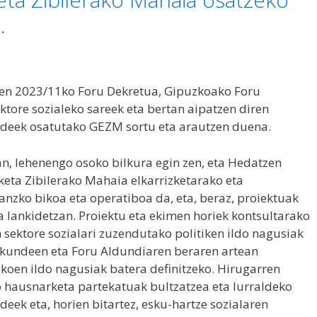
.
zen 2023/11ko Foru Dekretua, Gipuzkoako Foru
ktore sozialeko sareek eta bertan aipatzen diren
ndeek osatutako GEZM sortu eta arautzen duena.
n, lehenengo osoko bilkura egin zen, eta Hedatzen
keta Zibilerako Mahaia elkarrizketarako eta
nzko bikoa eta operatiboa da, eta, beraz, proiektuak
a lankidetzan. Proiektu eta ekimen horiek kontsultarako
 sektore sozialari zuzendutako politiken ildo nagusiak
rakundeen eta Foru Aldundiaren beraren artean
koen ildo nagusiak batera definitzeko. Hirugarren
o hausnarketa partekatuak bultzatzea eta lurraldeko
eek eta, horien bitartez, esku-hartze sozialaren