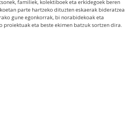
tsonek, familiek, kolektiboek eta erkidegoek beren
likoetan parte hartzeko dituzten eskaerak bideratzea
arako gune egonkorrak, bi norabidekoak eta
ko proiektuak eta beste ekimen batzuk sortzen dira.