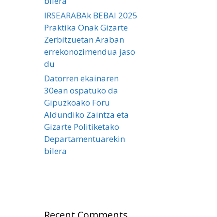
bilera
IRSEARABAk BEBAI 2025
Praktika Onak Gizarte
Zerbitzuetan Araban
errekonozimendua jaso
du
Datorren ekainaren
30ean ospatuko da
Gipuzkoako Foru
Aldundiko Zaintza eta
Gizarte Politiketako
Departamentuarekin
bilera
Recent Comments