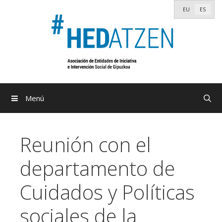
Saltar
EU
ES
al
contenido
Menú
Reunión con el
departamento de
Cuidados y Políticas
sociales de la