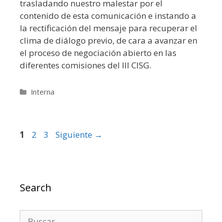
trasladando nuestro malestar por el
contenido de esta comunicación e instando a
la rectificación del mensaje para recuperar el
clima de diálogo previo, de cara a avanzar en
el proceso de negociación abierto en las
diferentes comisiones del III CISG.
Categorías
Interna
Página
Página
Página
1
2
3
Siguiente
→
Search
Buscar: